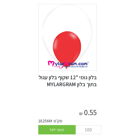
בלון גומי "12 שקוף בלון עגול
בתוך בלון MYLARGRAM
0.55
₪
מק'ט: 18256M
הוסף לסל