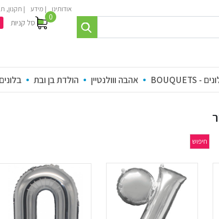
אודותינו
מידע
תקנון, תנ
0
סל קניות
 - BOUQUETS
אהבה ווולנטיין
הולדת בן ובת
בלונים
ר