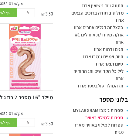
מק'ט: 46053-01
חתונה ויום נישואין ארוז
מזל טוב תודה ברוכים הבאים
הוסף לסל
₪
3.50
ארוז
בהצלחה דגלים אחרים ארוז
את/ה מיוחד/ת איחולים #1
ארוז
חגים ודתות ארוז
חיות וימיים ג'מבו ארוז
סיום תואר ארוז
ליל כל הקדושים וחג ההודיה
ארוז
חג המולד סולבסטר ארוז
מיילר "16 מספר 2 רוז גולד
בלוני מספר
ספרות ג'מבו MYLARGRAM
מק'ט: 99052-01
ספרות למילוי באוויר
הוסף לסל
₪
3.50
ספרות למילוי באוויר מארז
10יח